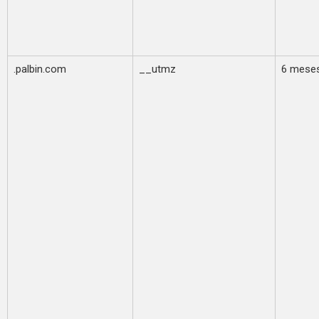
.palbin.com
__utmz
6 mese