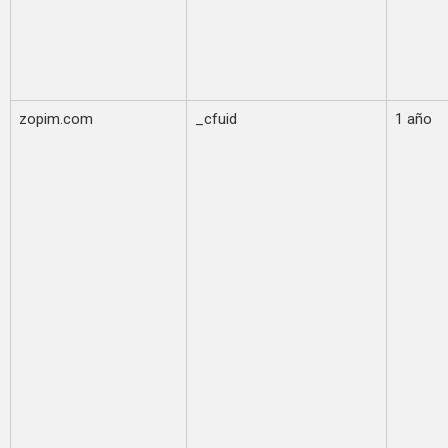
zopim.com
_cfuid
1 año