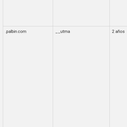
.palbin.com
__utma
2 años