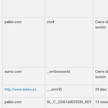
palbin.com
zte#
Cierre d
sesión
sumo.com
_smSessionId
Cierre d
sesión
http://www.dekko.es
__smVID
29 días
palbin.com
SL_C_23361dd035530_KEY
13 mes