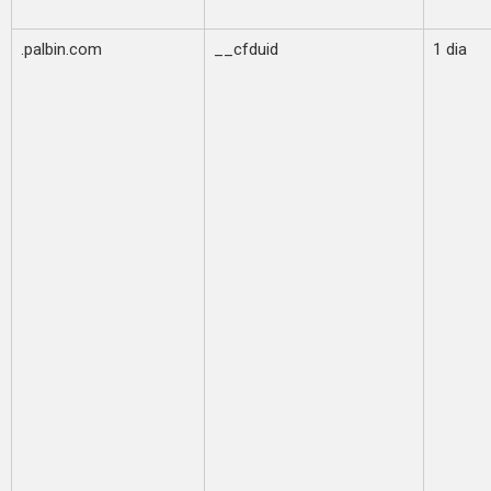
.palbin.com
__cfduid
1 dia