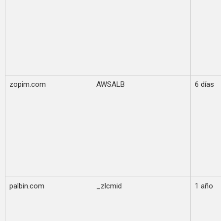
zopim.com
AWSALB
6 días
palbin.com
_zlcmid
1 año