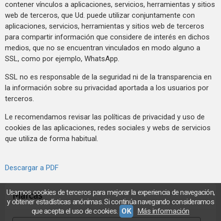
contener vínculos a aplicaciones, servicios, herramientas y sitios
web de terceros, que Ud. puede utilizar conjuntamente con
aplicaciones, servicios, herramientas y sitios web de terceros
para compartir información que considere de interés en dichos
medios, que no se encuentran vinculados en modo alguno a
SSL, como por ejemplo, WhatsApp.
SSL no es responsable de la seguridad ni de la transparencia en
la información sobre su privacidad aportada a los usuarios por
terceros.
Le recomendamos revisar las políticas de privacidad y uso de
cookies de las aplicaciones, redes sociales y webs de servicios
que utiliza de forma habitual.
Descargar a PDF
Usamos cookies de terceros para mejorar la experiencia de navegación,
Marcas
y obtener estadísticas anónimas. Si continúa navegando consideramos
que acepta el uso de cookies.
OK
Más información