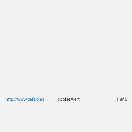
http://www.dekko.es
cookieAlert
1 año