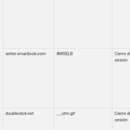
writer.smartlook.com
AWSELB
Cierre d
sesión
doubleclick.net
__utm.gif
Cierre d
sesión