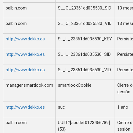
palbin.com
SL_C_23361dd035530_SID
13 mes
palbin.com
SL_C_23361dd035530_VID
13 mes
http://www.dekko.es
SL_L_23361dd035530_KEY
Persist
http://www.dekko.es
SL_L_23361dd035530_SID
Persist
http://www.dekko.es
SL_L_23361dd035530_VID
Persist
manager.smartlook.com
smartlookCookie
Cierre d
sesión
http://www.dekko.es
suc
1 año
palbin.com
UUID#[abcdef0123456789]
Cierre d
{53}
sesión