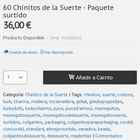
60 Chinitos de la Suerte - Paquete
surtido
36,00 €
Producto Disponible
-
(Imp. Incluidos)
Costes de envío
Ver descripción
Añadir a Carrito
Categoría:
Chinitos de la Suerte
|
Tags:
chinitos
suerte
colores
luck
charms
madera
tocamadera
geluk
gelukspoppetjes
luckydolls
luckycharms
puce
puced'amour
munequitos
munequitossuerte
munequitosdelasuerte
munequitosuerte
surtidos
colgantes
packaging
colgantesparapackaging
cordel
concordel
standard
elmejorsurtido
variados
beads
colgantesdelasuerte
delasuerte
maderitas
|
Comentarios