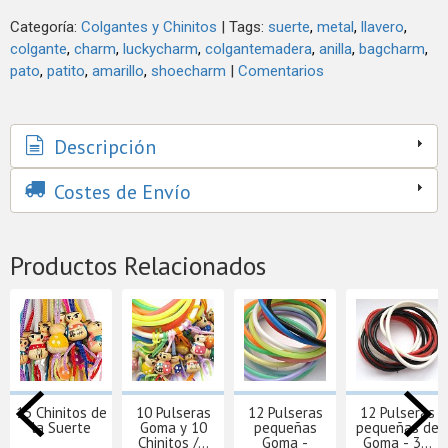
Categoría:
Colgantes y Chinitos
|
Tags:
suerte
metal
llavero
colgante
charm
luckycharm
colgantemadera
anilla
bagcharm
pato
patito
amarillo
shoecharm
|
Comentarios
Descripción
Costes de Envío
Productos Relacionados
15 Chinitos de
10 Pulseras
12 Pulseras
12 Pulseras
la Suerte
Goma y 10
pequeñas
pequeñas de
Chinitos /...
Goma -
Goma - 3...